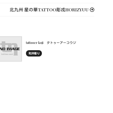
北九州 星の華TATTOO彫戎HORIZYUU
tattooer koji タトゥーアーコウジ
和洋彫り