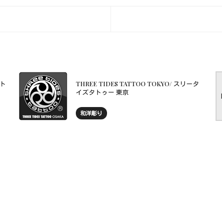
タト
THREE TIDES TATTOO TOKYO/ スリータ
イズタトゥー 東京
和洋彫り