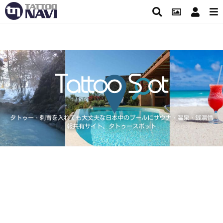
タトゥー・刺青を入れても大丈夫な日本中のプールにサウナ・温泉・銭湯情
報共有サイト、タトゥースポット