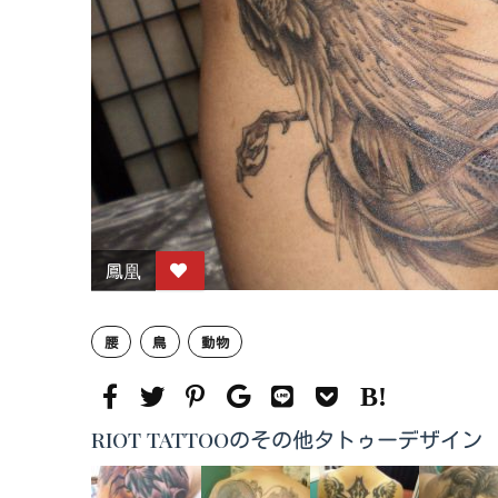
鳳凰
腰
鳥
動物
RIOT TATTOOのその他タトゥーデザイン