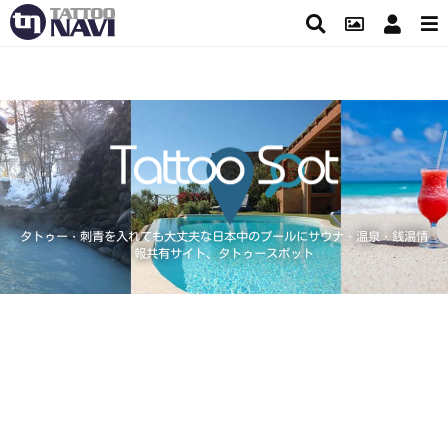
タトゥー・刺青を入れても大丈夫な日本中のプールにサウナ・温泉・銭湯情
報共有サイト、タトゥースポット