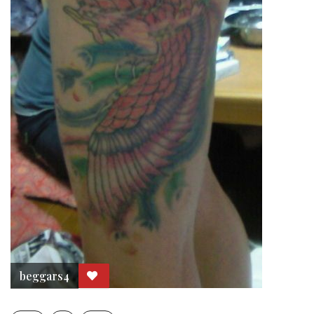
beggars4