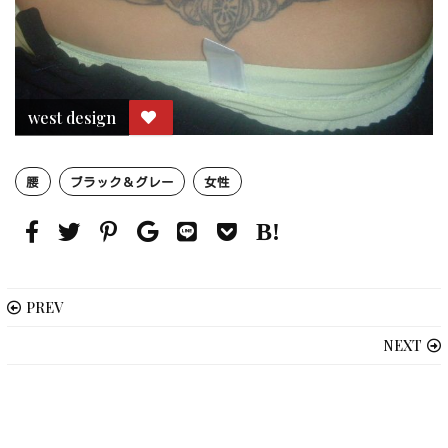
west design
腰
ブラック＆グレー
女性
PREV
NEXT