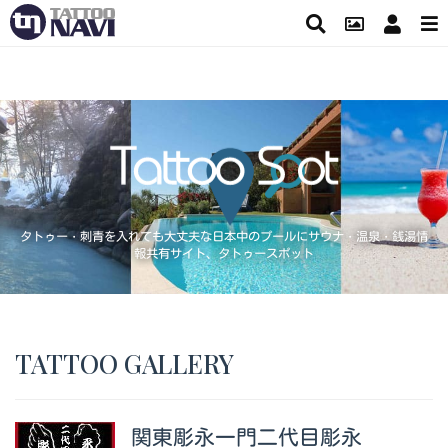
タトゥー・刺青を入れても大丈夫な日本中のプールにサウナ・温泉・銭湯情
報共有サイト、タトゥースポット
TATTOO GALLERY
関東彫永一門二代目彫永