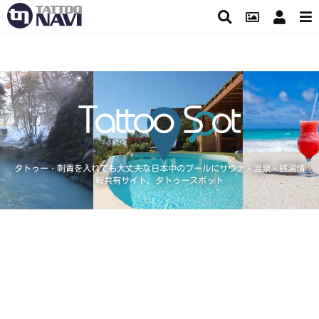
タトゥー・刺青を入れても大丈夫な日本中のプールにサウナ・温泉・銭湯情
報共有サイト、タトゥースポット