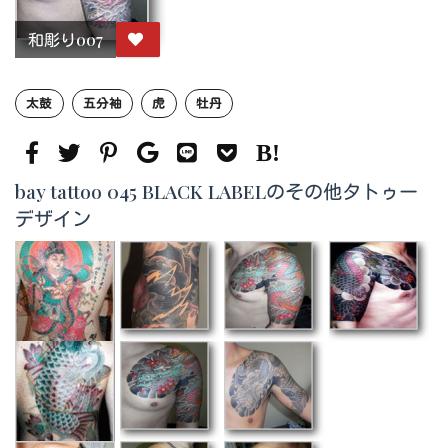
和彫り007
太鼓
五分袖
虎
牡丹
bay tattoo 045 BLACK LABELのその他タトゥー
デザイン