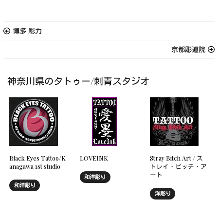
博多 彫力
京都彫道院
神奈川県のタトゥー/刺青スタジオ
Black Eyes Tattoo/K
LOVEINK
Stray Bitch Art / ス
anagawa 1st studio
トレイ・ビッチ・ア
ート
和洋彫り
和洋彫り
洋彫り