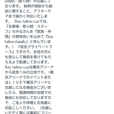
family（彫り師）が在籍して
おります。 絵柄の相談から施
術に関すること、アフターケ
アまで細かく対応いたしま
す。（bay tattoo 045では、
『お客様・彫り師・スタッ
フ』のみなさんを『家族・仲
間』の意味合いを込めて『bay
tattoo family』と呼んでいま
す。） 『完全プライベートブ
ース』ですので、女性の方に
も安心して施術を受けてもら
えるよう配慮しております。
Bay tattoo 045は横浜アリーナ
から徒歩１分の立地です。>横
浜アリーナでのイベントまた
はＬＩＶＥで横浜アリーナに
お越しになる機会がございま
したら、開演時間の合間での
施術にも対応しておりますの
で、ご友人や仲間とお気軽に
お起こしください。 （お越し
いただく際には事前にフリー