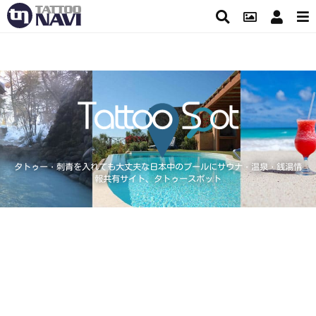
タトゥー・刺青を入れても大丈夫な日本中のプールにサウナ・温泉・銭湯情
報共有サイト、タトゥースポット