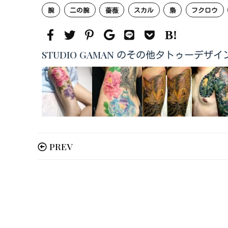
腕
二の腕
薔薇
スカル
梟
フクロウ
STUDIO GAMAN のその他タトゥーデザイ
PREV