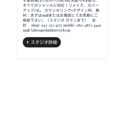
千葉刺青[ STUDIO GAMAN] 和彫り•洋彫り、
すべてのジャンルに対応！リメイク、カバー
アップOK。 カウンセリング•デザイン料、無
料；まずはmailまたはお電話にてお気軽にご
相談下さい。（スタジオ ガマンまで） 史
針 shop: 043-312-4751 mobile: 080-4873-4441
mail: tattoo@shishinworks.jp
スタジオ詳細