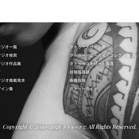
タジオ一覧
タトゥーデザイン集
タジオ検索
タトゥー・ガールズ・コレクション
タジオ作品集
タトゥーストリート写真
て
投稿写真館
タジオ掲載見本
画像投稿
ザイン集
タトゥーガイド
Copyright © 2010-2026
All Rights Reserved.
タトゥーナビ