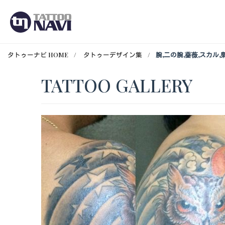
タトゥーナビ HOME
タトゥーデザイン集
腕,二の腕,薔薇,スカル
TATTOO GALLERY