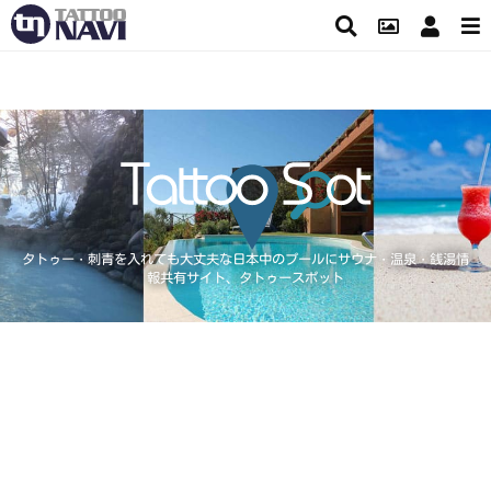
タトゥー・刺青を入れても大丈夫な日本中のプールにサウナ・温泉・銭湯情
報共有サイト、タトゥースポット