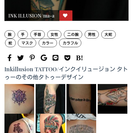
INK ILLUSION/ma-a
腕
手
手首
女性
二の腕
男性
大蛇
蛇
マスク
カラー
カラフル
Inkillusion TATTOO/インクイリュージョン タト
ゥーのその他タトゥーデザイン