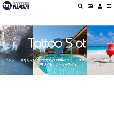
タトゥー・刺青を入れても大丈夫な日本中のプールにサウナ・温泉・銭湯情
報共有サイト、タトゥースポット