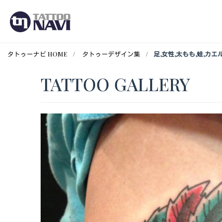
タトゥーナビ HOME
タトゥーデザイン集
足,女性,太もも,蛙,カ
TATTOO GALLERY