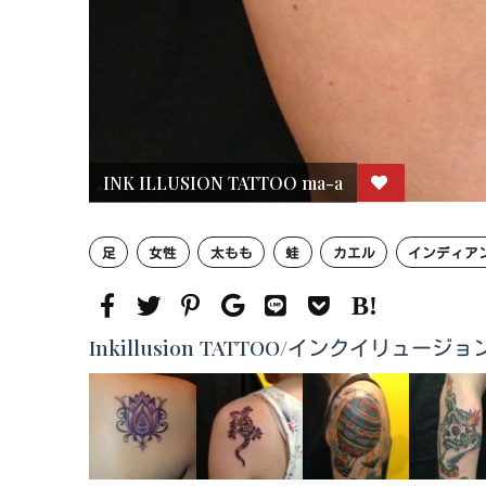
INK ILLUSION TATTOO ma-a
足
女性
太もも
蛙
カエル
インディア
Inkillusion TATTOO/インクイリ