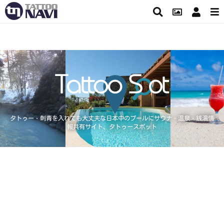
タトゥー・刺青を入れても大丈夫な日本中のプールにサウナ・温泉・銭湯情
報共有サイト、タトゥースポット