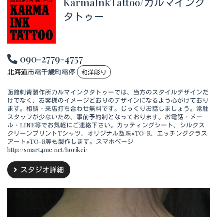
KarmaInkTattoo/カルマインク
タトゥー
090-2779-4757
北海道
市電千歳町電停
和洋彫り
函館刺青製作所カルマインクタトゥーでは、当方のスタイルデザインだ
けでなく、お客様のイメージどおりのデザインになるよう心がけており
ます。相談・来店打ち合わせ無料です。じっくりお話しましょう。常駐
スタッフが少ないため、事前予約制となっております。お電話・メー
ル・LINE等でお気軽にご連絡下さい。カッティングシート、シルクス
クリーンプリントTシャツ、オリジナル数珠※TO-R、エッチンググラス
アート※TO-R等も製作します。スマホページ
http://smart4me.net/horikei/
スタジオ詳細