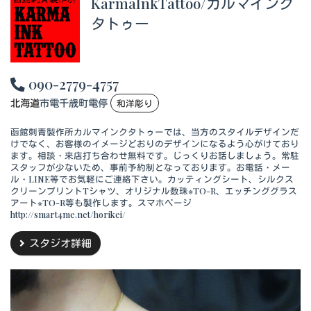
KarmaInkTattoo/カルマインク
タトゥー
090-2779-4757
北海道
市電千歳町電停
和洋彫り
函館刺青製作所カルマインクタトゥーでは、当方のスタイルデザインだ
けでなく、お客様のイメージどおりのデザインになるよう心がけており
ます。相談・来店打ち合わせ無料です。じっくりお話しましょう。常駐
スタッフが少ないため、事前予約制となっております。お電話・メー
ル・LINE等でお気軽にご連絡下さい。カッティングシート、シルクス
クリーンプリントTシャツ、オリジナル数珠※TO-R、エッチンググラス
アート※TO-R等も製作します。スマホページ
http://smart4me.net/horikei/
スタジオ詳細