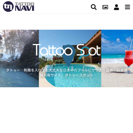
タトゥー・刺青を入れても大丈夫な日本中のプールにサウナ・温泉・銭湯情
報共有サイト、タトゥースポット