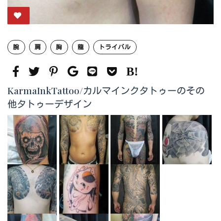
腕
肩
胸
龍
トライバル
KarmaInkTattoo/カルマインクタトゥーのその
他タトゥーデザイン