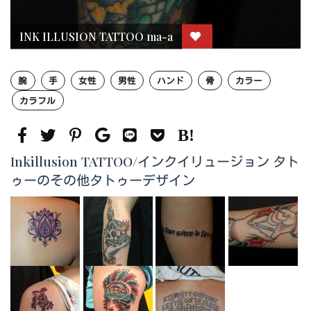
INK ILLUSION TATTOO ma-a
腕
手
女性
男性
ハンド
骨
カラー
カラフル
Inkillusion TATTOO/インクイリュージョン タト
ゥーのその他タトゥーデザイン