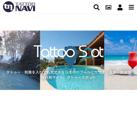
タトゥー・刺青を入れても大丈夫な日本中のプールにサウナ・温泉・銭湯情
報共有サイト、タトゥースポット