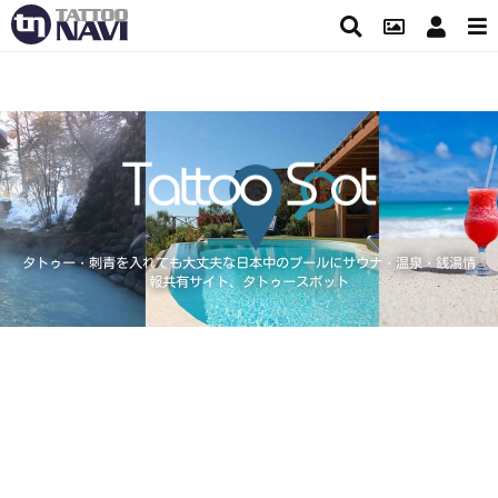
タトゥー・刺青を入れても大丈夫な日本中のプールにサウナ・温泉・銭湯情
報共有サイト、タトゥースポット