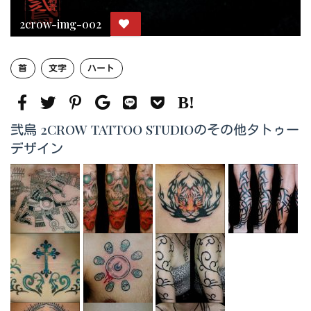
2crow-img-002
首
文字
ハート
弐烏 2CROW TATTOO STUDIOのその他タトゥー
デザイン