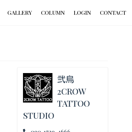
GALLERY
COLUMN
LOGIN
CONTACT
弐烏
2CROW
TATTOO
STUDIO
090-1739-4666