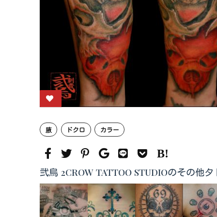
腋
ドクロ
カラー
弐烏 2CROW TATTOO STUDIOのその