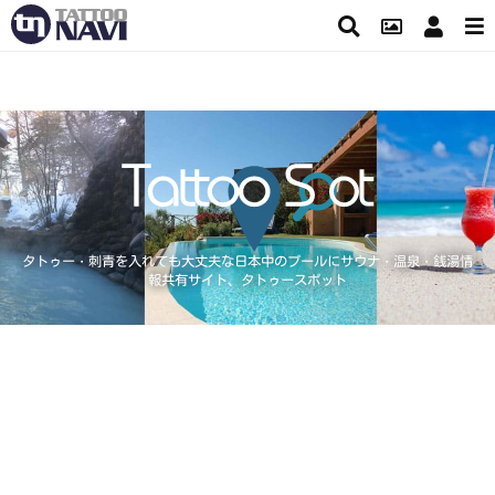
タトゥー・刺青を入れても大丈夫な日本中のプールにサウナ・温泉・銭湯情
報共有サイト、タトゥースポット