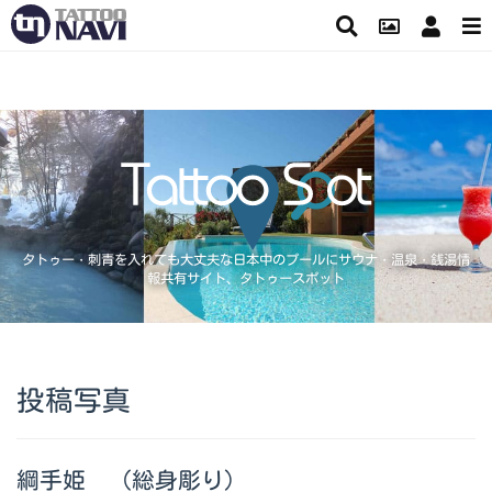
タトゥー・刺青を入れても大丈夫な日本中のプールにサウナ・温泉・銭湯情
報共有サイト、タトゥースポット
投稿写真
綱手姫 （総身彫り）