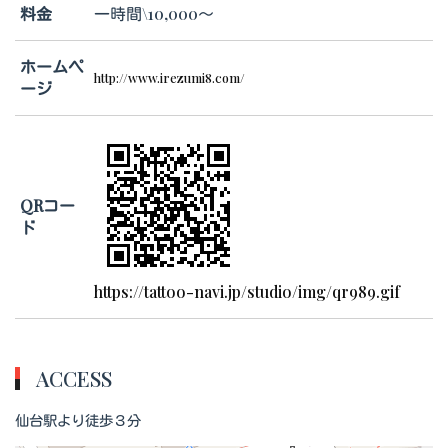
料金
一時間\10,000～
ホームペ
http://www.irezumi8.com/
ージ
QRコー
ド
https://tattoo-navi.jp/studio/img/qr989.gif
ACCESS
仙台駅より徒歩３分