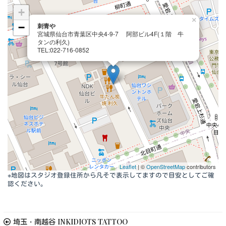
+
×
−
刺青や
宮城県仙台市青葉区中央4-9-7 阿部ビル4F(１階 牛
タンの利久)
TEL:022-716-0852
Leaflet
| ©
OpenStreetMap
contributors
※地図はスタジオ登録住所から凡そで表示してますので目安としてご確
認ください。
埼玉・南越谷 INKIDIOTS TATTOO