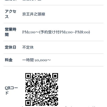
アクセ
京王井之頭線
ス
営業時
PM1:00～(予約受け付PM1:00~PM8:00)
間
定休日
不定休
料金
一時間\10,000～
QRコー
ド