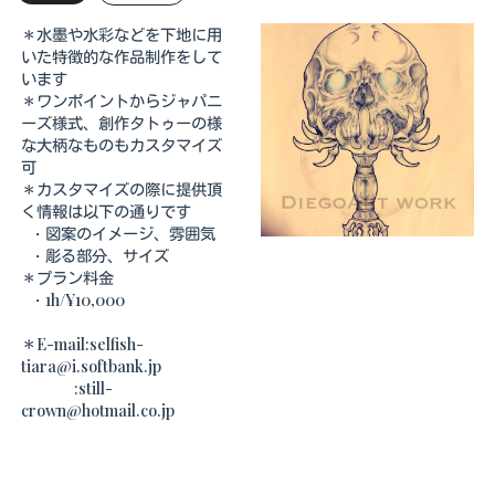
＊水墨や水彩などを下地に用
いた特徴的な作品制作をして
います
＊ワンポイントからジャパニ
ーズ様式、創作タトゥーの様
な大柄なものもカスタマイズ
可
＊カスタマイズの際に提供頂
く情報は以下の通りです
・図案のイメージ、雰囲気
・彫る部分、サイズ
＊プラン料金
・1h/¥10,000
＊E-mail:selfish-
tiara@i.softbank.jp
:still-
crown@hotmail.co.jp