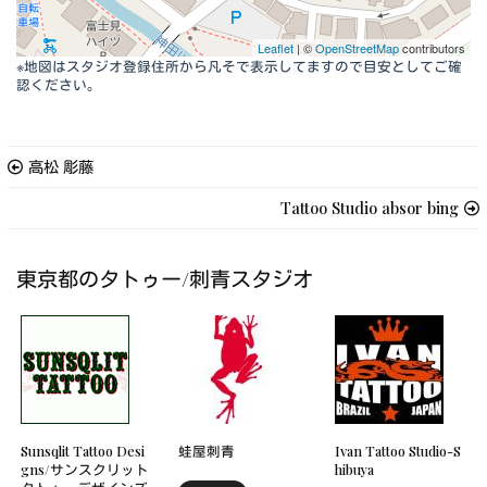
Leaflet
| ©
OpenStreetMap
contributors
※地図はスタジオ登録住所から凡そで表示してますので目安としてご確
認ください。
高松 彫藤
Tattoo Studio absor bing
東京都のタトゥー/刺青スタジオ
Sunsqlit Tattoo Desi
蛙屋刺青
Ivan Tattoo Studio-S
gns/サンスクリット
hibuya