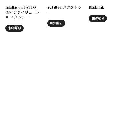
Inkillusion TATTO
ag.tattoo/タグタトゥ
Blade lnk
O/インクイリュージ
ー
ョン タトゥー
和洋彫り
和洋彫り
和洋彫り