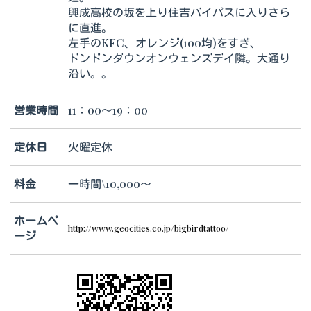
興成高校の坂を上り住吉バイパスに入りさら
に直進。
左手のKFC、オレンジ(100均)をすぎ、
ドンドンダウンオンウェンズデイ隣。大通り
沿い。。
営業時間
11：00～19：00
定休日
火曜定休
料金
一時間\10,000～
ホームペ
http://www.geocities.co.jp/bigbirdtattoo/
ージ