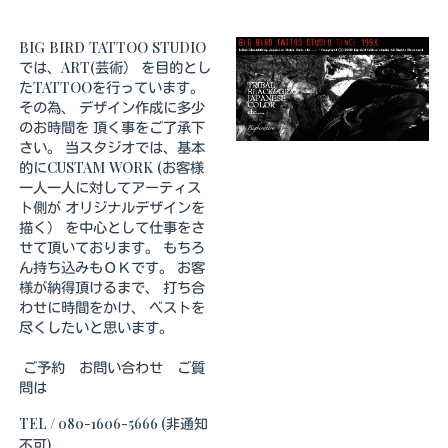
BIG BIRD TATTOO STUDIO
では、ART(芸術） を目的とし
たTATTOOを行っています。
その為、 デザイン作成に多少
のお時間を 頂く事をご了承下
さい。 当スタジオでは、基本
的にCUSTAM WORK (お客様
一人一人に対してアーティス
ト側が オリジナルデザインを
描く） を中心として仕事をさ
せて頂いております。 もちろ
ん持ち込みもＯＫです。 お客
様が納得頂けるまで、 打ち合
わせに時間をかけ、 ベストを
尽くしたいと思います。
ご予約 お問い合わせ ご質
問は
TEL / 080-1606-5666 (非通知
不可)