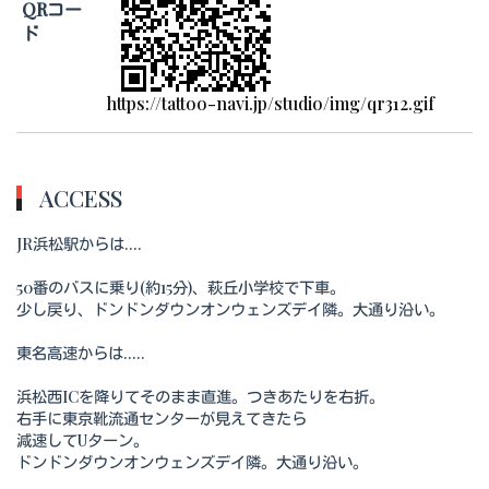
QRコー
ド
https://tattoo-navi.jp/studio/img/qr312.gif
ACCESS
JR浜松駅からは....
50番のバスに乗り(約15分)、萩丘小学校で下車。
少し戻り、ドンドンダウンオンウェンズデイ隣。大通り沿い。
東名高速からは.....
浜松西ICを降りてそのまま直進。つきあたりを右折。
右手に東京靴流通センターが見えてきたら
減速してUターン。
ドンドンダウンオンウェンズデイ隣。大通り沿い。