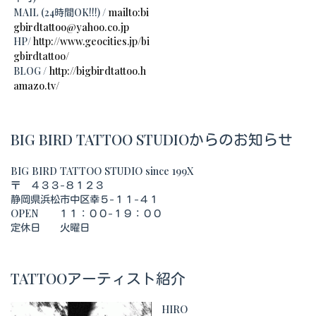
mailto:bi
MAIL (24時間OK!!!) /
gbirdtattoo@yahoo.co.jp
HP/
http://www.geocities.jp/bi
gbirdtattoo/
http://bigbirdtattoo.h
BLOG /
amazo.tv/
BIG BIRD TATTOO STUDIOからのお知らせ
BIG BIRD TATTOO STUDIO since 199X
〒 ４３３-８１２３
静岡県浜松市中区幸５-１１-４１
OPEN １１：００-１９：００
定休日 火曜日
TATTOOアーティスト紹介
HIRO