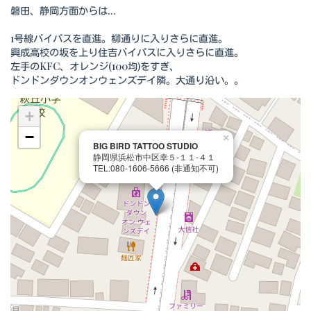
磐田、静岡方面からは...
1号線バイパスを直進。柳通りに入りさらに直進。
興成高校の坂を上り住吉バイパスに入りさらに直進。
左手のKFC、オレンジ(100均)をすぎ、
ドンドンダウンオンウェンズデイ隣。大通り沿い。。
+
−
×
BIG BIRD TATTOO STUDIO
静岡県浜松市中区幸５-１１-４１
TEL:080-1606-5666 (非通知不可)