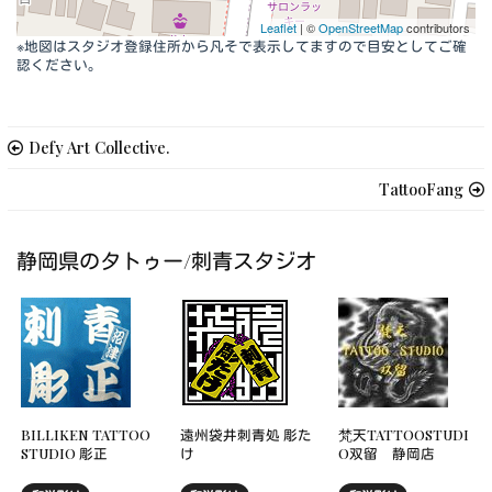
Leaflet
| ©
OpenStreetMap
contributors
※地図はスタジオ登録住所から凡そで表示してますので目安としてご確
認ください。
Defy Art Collective.
TattooFang
静岡県のタトゥー/刺青スタジオ
BILLIKEN TATTOO
遠州袋井刺青処 彫た
梵天TATTOOSTUDI
STUDIO 彫正
け
O双留 静岡店