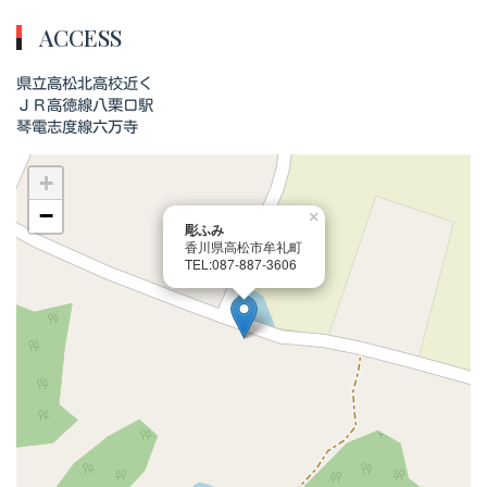
ACCESS
県立高松北高校近く
ＪＲ高徳線八栗口駅
琴電志度線六万寺
+
−
×
彫ふみ
香川県高松市牟礼町
TEL:087-887-3606