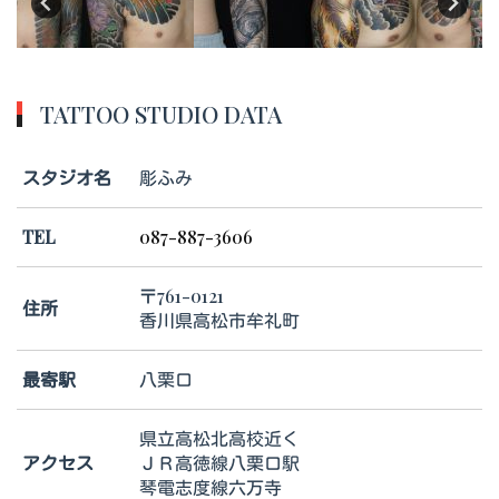
TATTOO STUDIO DATA
スタジオ名
彫ふみ
TEL
087-887-3606
〒761-0121
住所
香川県高松市牟礼町
最寄駅
八栗口
県立高松北高校近く
アクセス
ＪＲ高徳線八栗口駅
琴電志度線六万寺