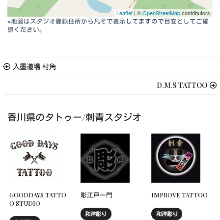
Leaflet
| ©
OpenStreetMap
contributors
※地図はスタジオ登録住所から凡そで表示してますので目安としてご確
認ください。
入墨道場 村角
D.M.S TATTOO
香川県のタトゥー/刺青スタジオ
GOODDAYS TATTO
彫江戸一門
IMPROVE TATTOO
O STUDIO
和洋彫り
和洋彫り