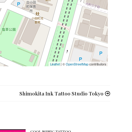
Leaflet
| ©
OpenStreetMap
contributors
Shimokita Ink Tattoo Studio Tokyo
COOL MUSIC TATTOO