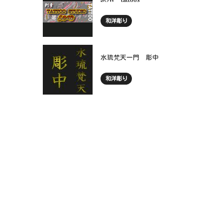
和洋彫り
水琉梵天一門 彫中
和洋彫り