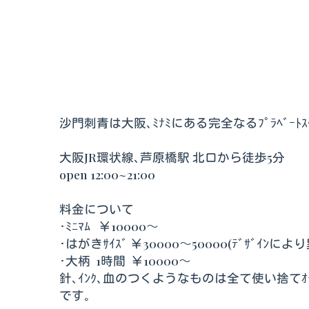
沙門刺青は大阪､ﾐﾅﾐにある完全なるﾌﾟﾗﾍﾞｰﾄｽﾀ
大阪JR環状線､芦原橋駅 北口から徒歩5分
open 12:00~21:00
料金について
･ﾐﾆﾏﾑ ￥10000〜
･はがきｻｲｽﾞ ￥30000〜50000(ﾃﾞｻﾞｲﾝに
･大柄 1時間 ￥10000〜
針､ｲﾝｸ､血のつくようなものは全て使い捨てｵｰ
です｡