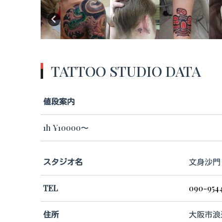
TATTOO STUDIO DATA
値段案内
1h ¥10000〜
スタジオ名
文身沙門 s
TEL
090-954
住所
大阪市浪速