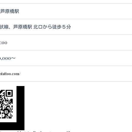
 芦原橋駅
環状線、芦原橋駅 北口から徒歩５分
1:00
,000～
ntattoo.com/