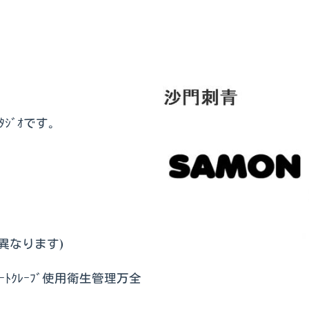
ｼﾞｵです｡
より異なります)
ﾄｸﾚｰﾌﾞ使用衛生管理万全