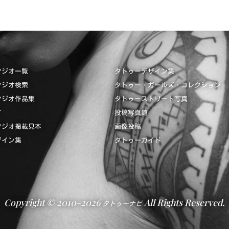
タジオ一覧
タトゥーデザイン集
タジオ検索
タトゥー・ガールズ・コレクション
タジオ作品集
タトゥーストリート写真
て
投稿写真館
タジオ掲載見本
画像投稿
ザイン集
タトゥーガイド
Copyright © 2010-2026
All Rights Reserved.
タトゥーナビ