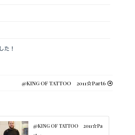
した！
@KING OF TATTOO 2011☆Part6
@KING OF TATTOO 2011☆Pa