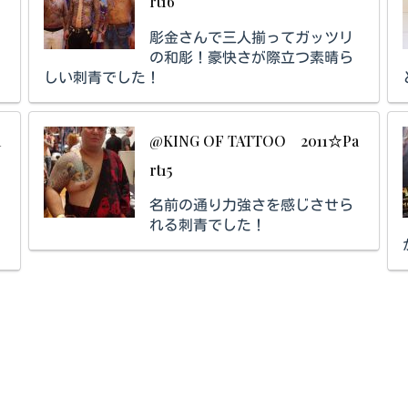
rt16
彫金さんで三人揃ってガッツリ
の和彫！豪快さが際立つ素晴ら
しい刺青でした！
a
@KING OF TATTOO 2011☆Pa
rt15
名前の通り力強さを感じさせら
れる刺青でした！