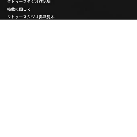
タトゥースタジオ作品集
掲載に関して
タトゥースタジオ掲載見本
タトゥーデザイン集
タトゥーデザイン集
タトゥー・ガールズ・コレクション
タトゥーストリート写真
投稿写真館
画像投稿
タトゥーガイド