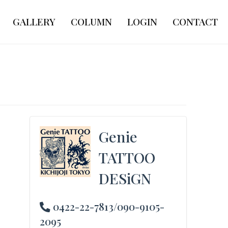
GALLERY
COLUMN
LOGIN
CONTACT
Genie
TATTOO
DESiGN
0422-22-7813/090-9105-
2095