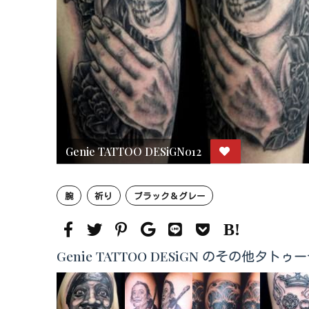
Genie TATTOO DESiGN012
腕
祈り
ブラック＆グレー
Genie TATTOO DESiGN のその他タト