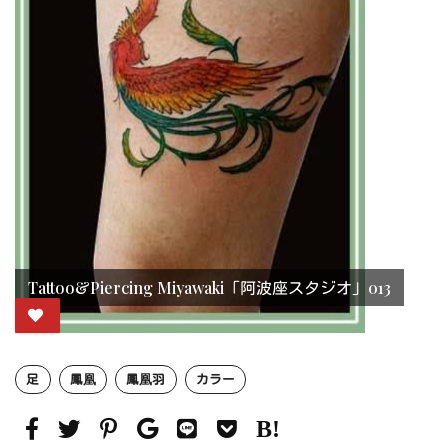
Tattoo&Piercing Miyawaki「阿波座スタジオ」013
足
鳳凰
鳳凰羽
カラー