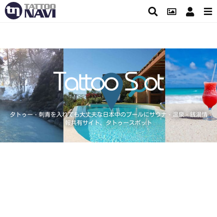
タトゥー・刺青を入れても大丈夫な日本中のプールにサウナ・温泉・銭湯情
報共有サイト、タトゥースポット