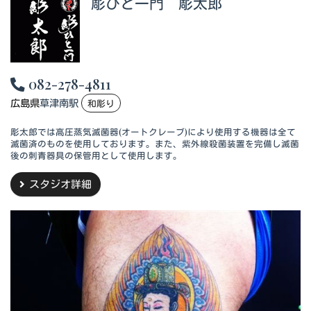
彫ひと一門 彫太郎
082-278-4811
広島県
草津南駅
和彫り
彫太郎では高圧蒸気滅菌器(オートクレーブ)により使用する機器は全て
滅菌済のものを使用しております。また、紫外線殺菌装置を完備し滅菌
後の刺青器具の保管用として使用します。
スタジオ詳細