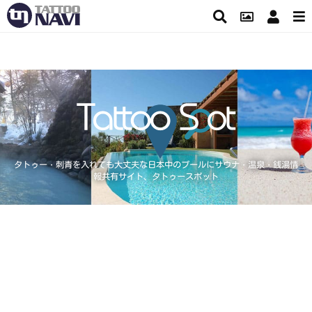
タトゥー・刺青を入れても大丈夫な日本中のプールにサウナ・温泉・銭湯情
報共有サイト、タトゥースポット