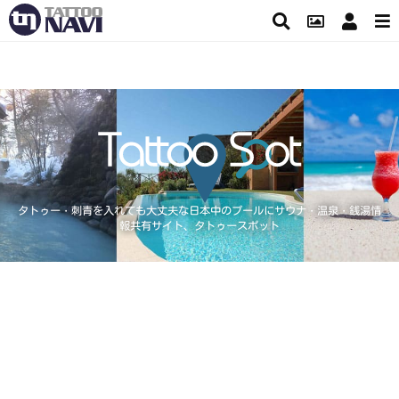
タトゥー・刺青を入れても大丈夫な日本中のプールにサウナ・温泉・銭湯情
報共有サイト、タトゥースポット