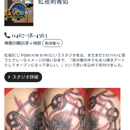
虹夜刺青処
0467-58-4563
神奈川県
JR茅ヶ崎駅
和洋彫り
虹夜[にじや](MOON BOW)というスタジオ名は、まだまだTATTOOと言
うとグレーなイメージが強い日本で、「夜の闇の中でも光り輝きアート
としてオープンになって欲しい。」という思いを込めて名付けました。
スタジオ詳細