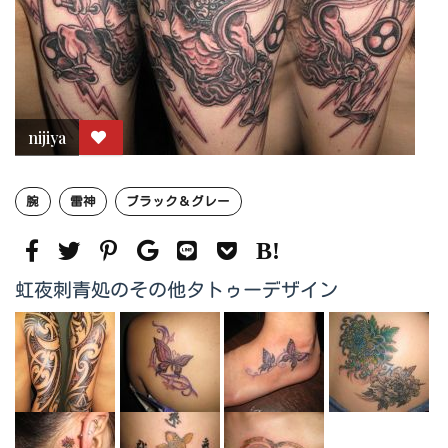
nijiya
腕
雷神
ブラック＆グレー
虹夜刺青処のその他タトゥーデザイン