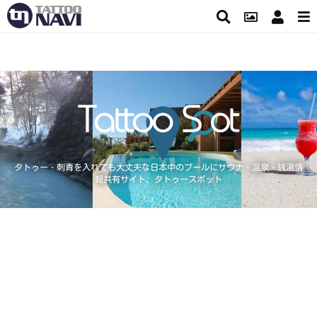
タトゥー・刺青を入れても大丈夫な日本中のプールにサウナ・温泉・銭湯情
報共有サイト、タトゥースポット