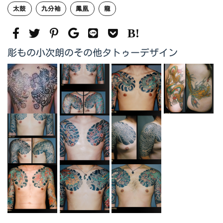
太鼓
九分袖
鳳凰
龍
彫もの小次朗のその他タトゥーデザイン