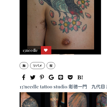
13needle
胸
ツバメ
桜
13'needle tattoo studio/彫徳一