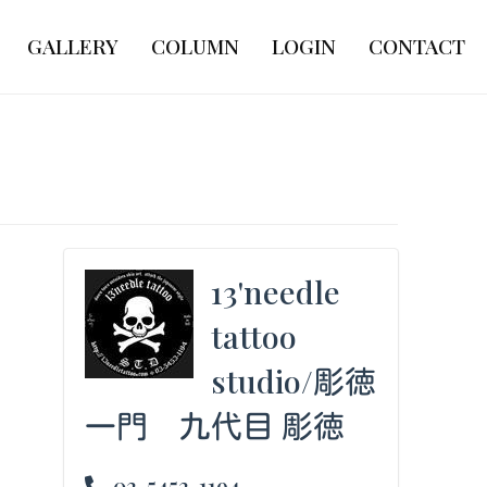
GALLERY
COLUMN
LOGIN
CONTACT
13'needle
tattoo
studio/彫徳
一門 九代目 彫徳
03-5453-1194