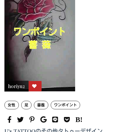
horiyu2
女性
足
薔薇
ワンポイント
U's TATTOOのその他タトゥーデザイン