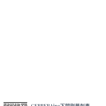
GERBERAinc下関剛華刺青