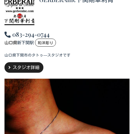
083-294-0744
山口県
新下関駅
和洋彫り
山口県下関市のタトゥ―スタジオです
スタジオ詳細