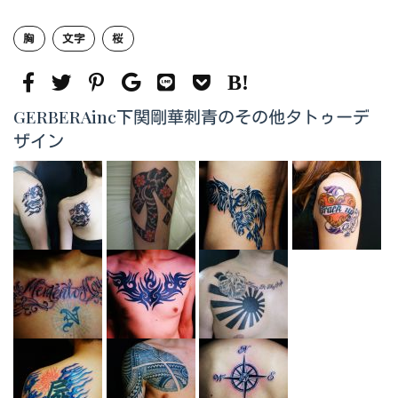
胸
文字
桜
GERBERAinc下関剛華刺青のその他タトゥーデ
ザイン