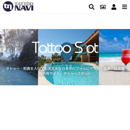
タトゥー・刺青を入れても大丈夫な日本中のプールにサウナ・温泉・銭湯情
報共有サイト、タトゥースポット