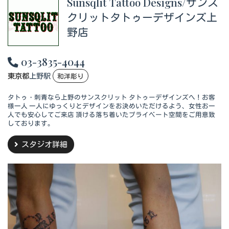
Sunsqlit Tattoo Designs/サンス
クリットタトゥーデザインズ上
野店
03-3835-4044
東京都
上野駅
和洋彫り
タトゥ・刺青なら上野のサンスクリット タトゥーデザインズへ！お客
様一人 一人にゆっくりとデザインをお決めいただけるよう、女性お一
人でも安心してご来店 頂ける落ち着いたプライベート空間をご用意致
しております。
スタジオ詳細