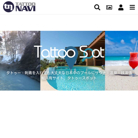
タトゥー・刺青を入れても大丈夫な日本中のプールにサウナ・温泉・銭湯情
報共有サイト、タトゥースポット