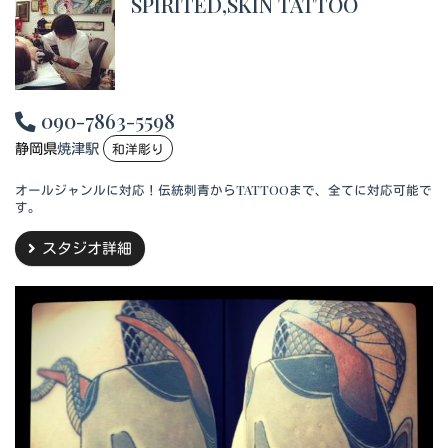
SPIRITED,SKIN TATTOO
090-7863-5598
静岡県
焼津駅
和洋彫り
オールジャンルに対応！伝統刺青からTATTOOまで、全てに対応可能で
す。
スタジオ詳細