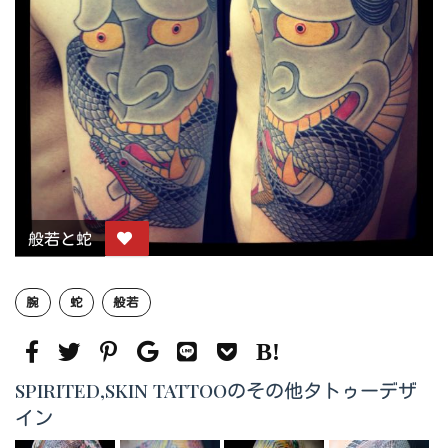
般若と蛇
腕
蛇
般若
SPIRITED,SKIN TATTOOのその他タトゥーデザ
イン