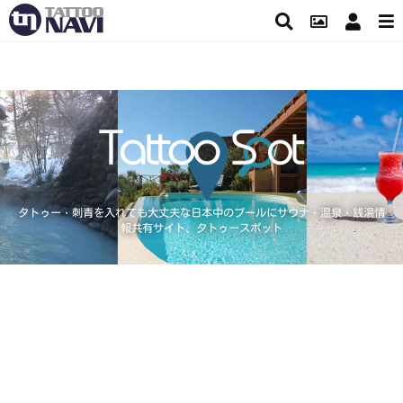
タトゥー・刺青を入れても大丈夫な日本中のプールにサウナ・温泉・銭湯情
報共有サイト、タトゥースポット