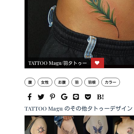
TATTOO Magu/羽タトゥー
腹
女性
お腹
羽
羽根
カラー
TATTOO Magu のその他タトゥーデザイン