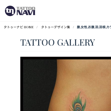
タトゥーナビ HOME
タトゥーデザイン集
腹,女性,お腹,羽,羽根
TATTOO GALLERY