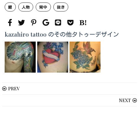
鯉
人物
背中
抜き
kazahiro tattoo のその他タトゥーデザイン
PREV
NEXT