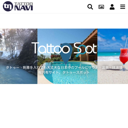
タトゥー・刺青を入れても大丈夫な日本中のプールにサウナ・温泉・銭湯情
報共有サイト、タトゥースポット