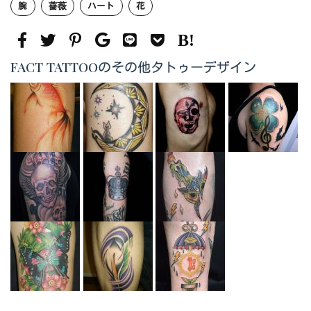
腕
薔薇
ハート
花
FACT TATTOOのその他タトゥーデザイン