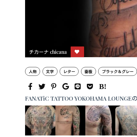
チカーナ chicana
人物
文字
レター
薔薇
ブラック＆グレー
FANATiC TATTOO YOKOHAMA LO