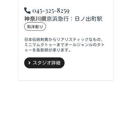
045-325-8259
神奈川県
京浜急行：日ノ出町駅
和洋彫り
日本伝統刺青からリアリスティックなもの、
ミニマムタトゥーまでオールジャンルのタト
ゥーを各彫師が承ります。
スタジオ詳細