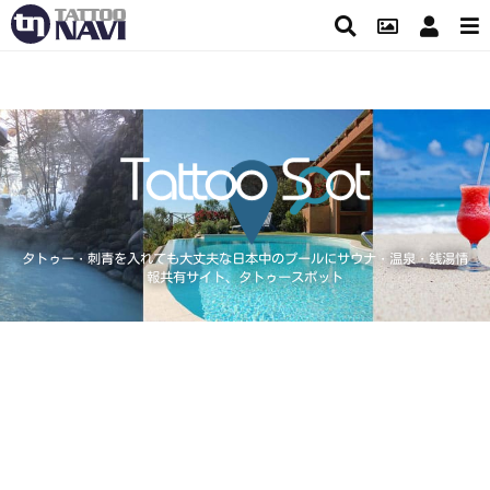
タトゥー・刺青を入れても大丈夫な日本中のプールにサウナ・温泉・銭湯情
報共有サイト、タトゥースポット