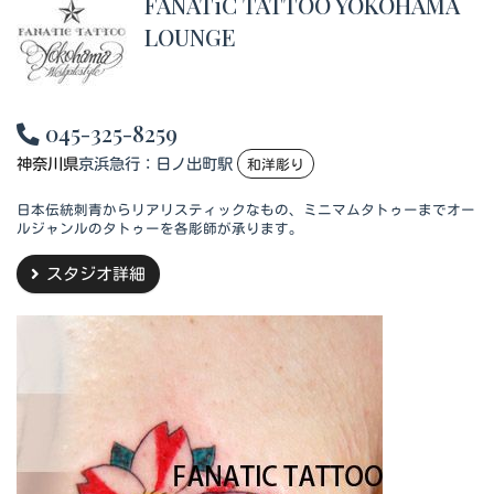
FANATiC TATTOO YOKOHAMA
LOUNGE
045-325-8259
神奈川県
京浜急行：日ノ出町駅
和洋彫り
日本伝統刺青からリアリスティックなもの、ミニマムタトゥーまでオー
ルジャンルのタトゥーを各彫師が承ります。
スタジオ詳細