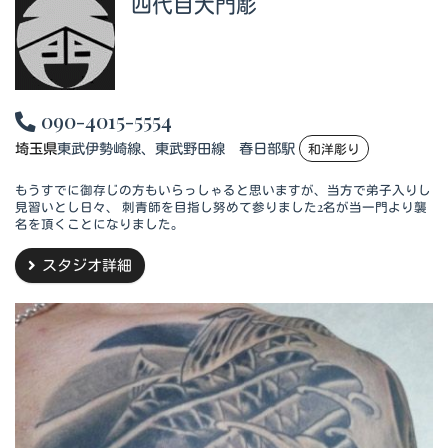
四代目大門彫
090-4015-5554
埼玉県
東武伊勢崎線、東武野田線 春日部駅
和洋彫り
もうすでに御存じの方もいらっしゃると思いますが、当方で弟子入りし
見習いとし日々、 刺青師を目指し努めて参りました2名が当一門より襲
名を頂くことになりました。
スタジオ詳細