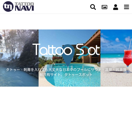
タトゥー・刺青を入れても大丈夫な日本中のプールにサウナ・温泉・銭湯情
報共有サイト、タトゥースポット