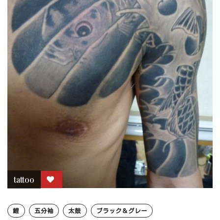
tattoo
鯉
五分袖
太鼓
ブラック＆グレー