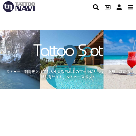
タトゥー・刺青を入れても大丈夫な日本中のプールにサウナ・温泉・銭湯情
報共有サイト、タトゥースポット