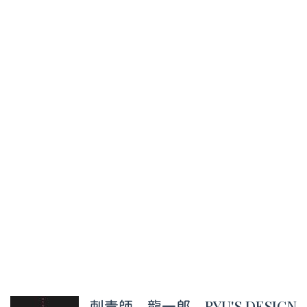
刺青師 龍一郎 RYU'S DESIGN