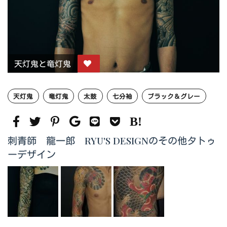
天灯鬼と竜灯鬼
天灯鬼
竜灯鬼
太鼓
七分袖
ブラック＆グレー
刺青師 龍一郎 RYU'S DESIGNのその他タトゥ
ーデザイン