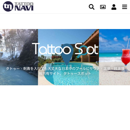
タトゥー・刺青を入れても大丈夫な日本中のプールにサウナ・温泉・銭湯情
報共有サイト、タトゥースポット