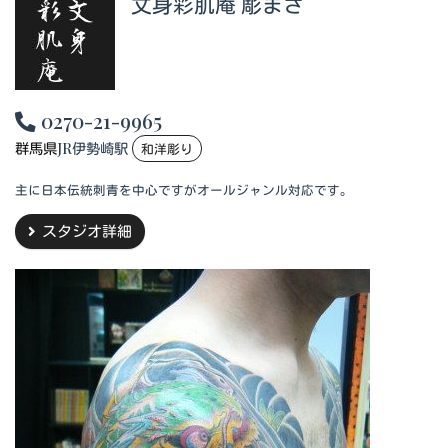
文身彩肌庵 彫まさ
0270-21-9965
群馬県
JR伊勢崎駅
和洋彫り
主に日本伝統刺青を中心ですがオールジャンル対応です。
スタジオ詳細