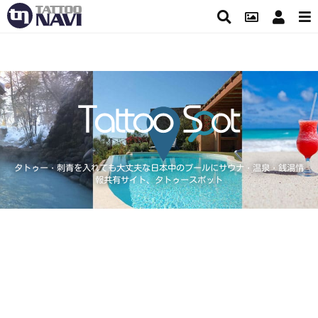
タトゥー・刺青を入れても大丈夫な日本中のプールにサウナ・温泉・銭湯情
報共有サイト、タトゥースポット