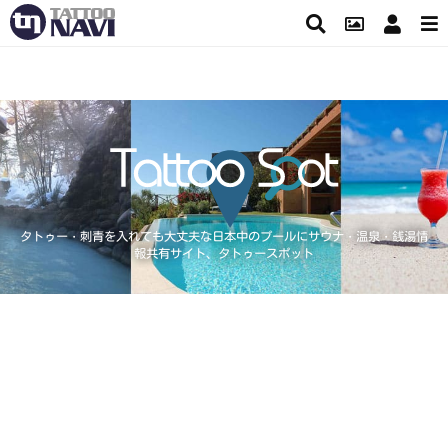
タトゥー・刺青を入れても大丈夫な日本中のプールにサウナ・温泉・銭湯情
報共有サイト、タトゥースポット