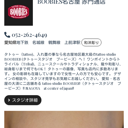
BOOBIES名古屋 赤門通店
052-262-4649
愛知県
地下鉄 名城線 鶴舞線 上前津駅
和洋彫り
タトゥー（tattoo)、入れ墨の事なら名古屋地区最大級のtattoo studio
BOOBIES (タトゥースタジオ ブービーズ）へ！ ワンポイントからト
ライバル（Tribal)、ニュースクールやトラディショナル、龍や和彫り、
総身彫りまで何でもOK！ タトゥーの画像、写真も店内に多数ありま
す。 女の彫師も在籍していますので女性一人の方でも安心です。 デザ
インの相談や、スタジオ見学もお気軽にお越しください。 愛知・名古
屋の大須に二店舗ある tattoo studio BOOBIES!（タトゥースタジオ ブ
ービーズ）!! NAGOYA at center of japan!!
スタジオ詳細